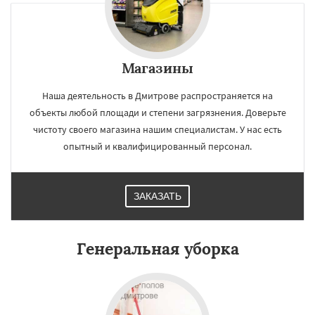
Магазины
Наша деятельность в Дмитрове распространяется на
×
×
объекты любой площади и степени загрязнения. Доверьте
Работаем по
УЗНАТЬ ПОДРОБНЕЕ
чистоту своего магазина нашим специалистам. У нас есть
регионам
опытный и квалифицированный персонал.
Долгопрудный
Домодедово
Дрезна
Дубна
Егорьевск
Жуковский
Зарайск
ЗАКАЗАТЬ
Звенигород
Ивантеевка
Истра
Кашира
Клин
Коломна
Королев
Котельники
Красноармейск
Красногорск
Генеральная уборка
Краснозаводск
Краснознаменск
Даю согласие на обработку персональных данных
Кубинка
Куровское
Ликино-Дулево
Лобня
Лосино-Петровский
Луховицы
Лыткарино
Люберцы
Можайск
Мытищи
Наро-Фоминск
Ногинск
Одинцово
Озеры
Орехово-Зуево