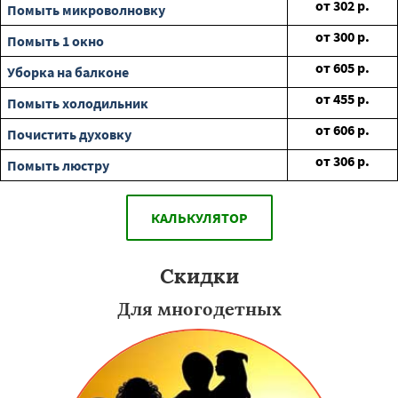
от
302
р.
Помыть микроволновку
от
300
р.
Помыть 1 окно
от
605
р.
Уборка на балконе
от
455
р.
Помыть холодильник
от
606
р.
Почистить духовку
от
306
р.
Помыть люстру
КАЛЬКУЛЯТОР
Скидки
Для многодетных