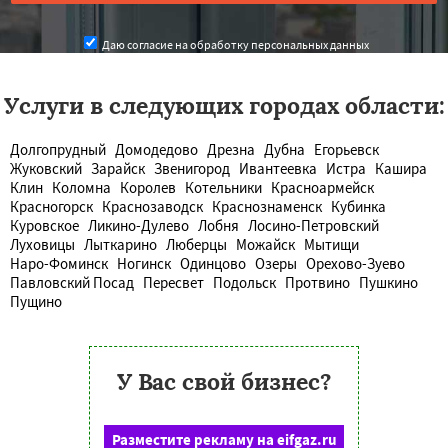
Даю согласие на обработку персональных данных
Услуги в следующих городах области:
Долгопрудный
Домодедово
Дрезна
Дубна
Егорьевск
Жуковский
Зарайск
Звенигород
Ивантеевка
Истра
Кашира
Клин
Коломна
Королев
Котельники
Красноармейск
Красногорск
Краснозаводск
Краснознаменск
Кубинка
Куровское
Ликино-Дулево
Лобня
Лосино-Петровский
Луховицы
Лыткарино
Люберцы
Можайск
Мытищи
Наро-Фоминск
Ногинск
Одинцово
Озеры
Орехово-Зуево
Павловский Посад
Пересвет
Подольск
Протвино
Пушкино
Пущино
У Вас свой бизнес?
Разместите рекламу на eifgaz.ru