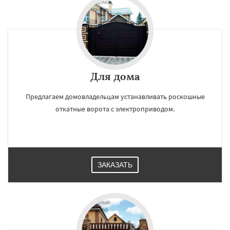
Для дома
Предлагаем домовладельцам устанавливать роскошные
откатные ворота с электроприводом.
×
×
Работаем по
УЗНАТЬ ПОДРОБНЕЕ
ЗАКАЗАТЬ
регионам
Шатура
Щелково
Электрогорск
Электросталь
Электроугли
Яхрома
Андреево
Белоомут
Бобров