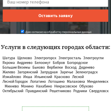
Даю согласие на обработку персональных данных
Услуги в следующих городах области:
Шатура
Щелково
Электрогорск
Электросталь
Электроугли
Яхрома
Андреево
Белоомут
Бобров
Богородское
Большие Вяземы
Быково
Вербилки
Восход
Деденево
Жилево
Загорянский
Запрудная
Заречье
Зеленоградск
Измайлово
Икша
Ильинский
Красково
Лесной
Лесной Городок
Лопатино
Лотошино
Малаховка
Менделеевск
Михнево
Монино
Нахабино
Некрасовское
Обухово
Октябрьский
Правдинский
Решетниково
Родники
Свердловск